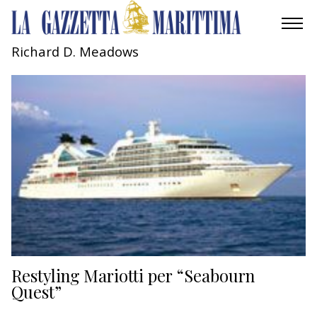
Richard D. Meadows
AMBIENTE
MOBILITÀ
INDUSTRIA
RICERCA
ECONOMIA
TURISMO
CULTURA
Restyling Mariotti per “Seabourn
Quest”
NAUTICA