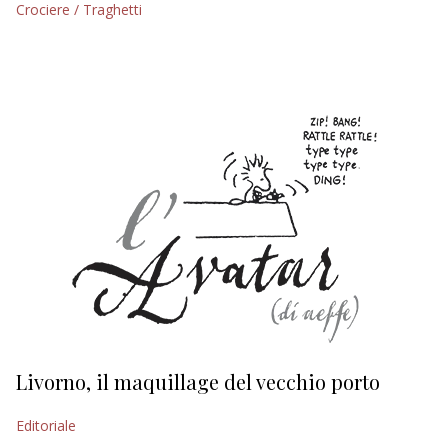
Crociere / Traghetti
EDITORIALI
Livorno, il maquillage del vecchio porto
L
s
Editoriale
Ed