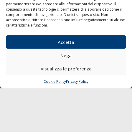
per memorizzare e/o accedere alle informazioni del dispositivo. Il
consenso a queste tecnologie ci permetterà di elaborare dati come il
LA GAZZETTA MARITTIMA
comportamento di navigazione o ID unici su questo sito. Non
acconsentire o ritirare il consenso può influire negativamente su alcune
Indirizzo:
Scali D'Azeglio, 20, 57123 Livorno
caratteristiche e funzioni.
Telefono:
0586 893358
Fax:
0586 892324
Accetta
Email:
redazione@gazzettamarittima.it
P.IVA:
00118570498
Nega
Società Editoriale Marittima a r.l. (Editore) - Autorizzazione
del Tribunale di Livorno n. 217 del 10 giugno 1968 - N°
iscrizione al ROC (Registro Operatori delle Comunicazioni)
Visualizza le preferenze
della Società Editoriale Marittima a r.l.: N° 1301 Iscrizione
della testata elettronica La Gazzetta Marittima al Tribunale
Cookie Policy
Privacy Policy
CHIAMA
SCRIVI
di Livorno del 15/09/2010.
LINK
Shipping
Porti/Interporti
Trasporti