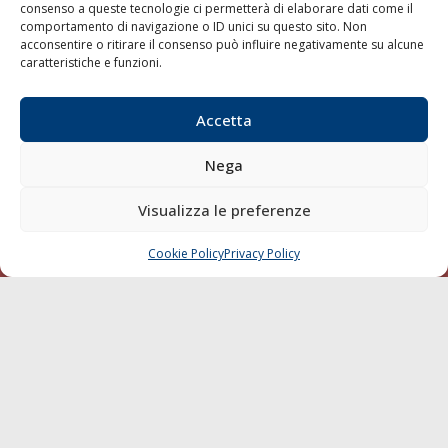
consenso a queste tecnologie ci permetterà di elaborare dati come il
LA GAZZETTA MARITTIMA
comportamento di navigazione o ID unici su questo sito. Non
acconsentire o ritirare il consenso può influire negativamente su alcune
Indirizzo:
Scali D'Azeglio, 20, 57123 Livorno
caratteristiche e funzioni.
Telefono:
0586 893358
Fax:
0586 892324
Accetta
Email:
redazione@gazzettamarittima.it
P.IVA:
00118570498
Nega
Società Editoriale Marittima a r.l. (Editore) - Autorizzazione
del Tribunale di Livorno n. 217 del 10 giugno 1968 - N°
Visualizza le preferenze
iscrizione al ROC (Registro Operatori delle Comunicazioni)
della Società Editoriale Marittima a r.l.: N° 1301 Iscrizione
della testata elettronica La Gazzetta Marittima al Tribunale
Cookie Policy
Privacy Policy
CHIAMA
SCRIVI
di Livorno del 15/09/2010.
LINK
Shipping
Porti/Interporti
Trasporti