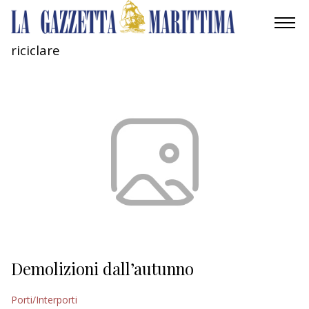
riciclare
AMBIENTE
MOBILITÀ
INDUSTRIA
RICERCA
ECONOMIA
TURISMO
CULTURA
Demolizioni dall’autunno
NAUTICA
Porti/Interporti