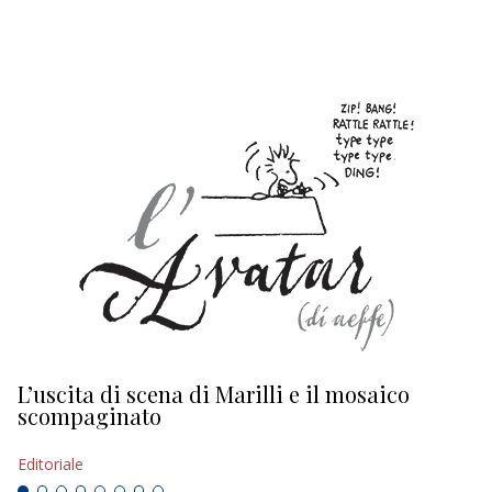
EDITORIALI
L’uscita di scena di Marilli e il mosaico
D
scompaginato
Ed
Editoriale