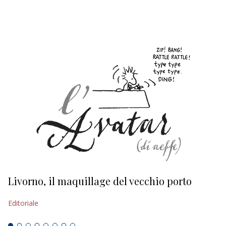
EDITORIALI
Livorno, il maquillage del vecchio porto
L
s
Editoriale
Ed