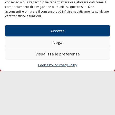
consenso a queste tecnologie ci permetterà di elaborare dati come il
LA GAZZETTA MARITTIMA
comportamento di navigazione o ID unici su questo sito. Non
acconsentire o ritirare il consenso può influire negativamente su alcune
Indirizzo:
Scali D'Azeglio, 20, 57123 Livorno
caratteristiche e funzioni.
Telefono:
0586 893358
Fax:
0586 892324
Accetta
Email:
redazione@gazzettamarittima.it
P.IVA:
00118570498
Nega
Società Editoriale Marittima a r.l. (Editore) - Autorizzazione
del Tribunale di Livorno n. 217 del 10 giugno 1968 - N°
Visualizza le preferenze
iscrizione al ROC (Registro Operatori delle Comunicazioni)
della Società Editoriale Marittima a r.l.: N° 1301 Iscrizione
della testata elettronica La Gazzetta Marittima al Tribunale
Cookie Policy
Privacy Policy
CHIAMA
SCRIVI
di Livorno del 15/09/2010.
LINK
Shipping
Porti/Interporti
Trasporti