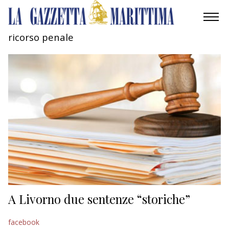
ricorso penale
AMBIENTE
MOBILITÀ
INDUSTRIA
RICERCA
ECONOMIA
TURISMO
CULTURA
A Livorno due sentenze “storiche”
NAUTICA
facebook