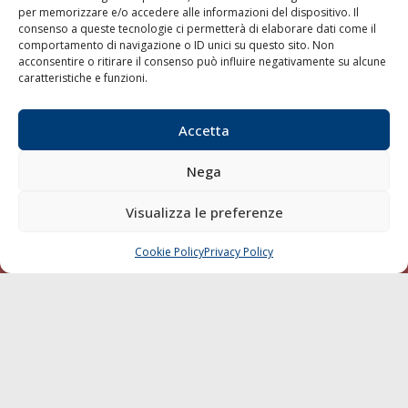
per memorizzare e/o accedere alle informazioni del dispositivo. Il
consenso a queste tecnologie ci permetterà di elaborare dati come il
LA GAZZETTA MARITTIMA
comportamento di navigazione o ID unici su questo sito. Non
acconsentire o ritirare il consenso può influire negativamente su alcune
Indirizzo:
Scali D'Azeglio, 20, 57123 Livorno
caratteristiche e funzioni.
Telefono:
0586 893358
Fax:
0586 892324
Accetta
Email:
redazione@gazzettamarittima.it
P.IVA:
00118570498
Nega
Società Editoriale Marittima a r.l. (Editore) - Autorizzazione
del Tribunale di Livorno n. 217 del 10 giugno 1968 - N°
iscrizione al ROC (Registro Operatori delle Comunicazioni)
Visualizza le preferenze
della Società Editoriale Marittima a r.l.: N° 1301 Iscrizione
della testata elettronica La Gazzetta Marittima al Tribunale
Cookie Policy
Privacy Policy
CHIAMA
SCRIVI
di Livorno del 15/09/2010.
LINK
Shipping
Porti/Interporti
Trasporti