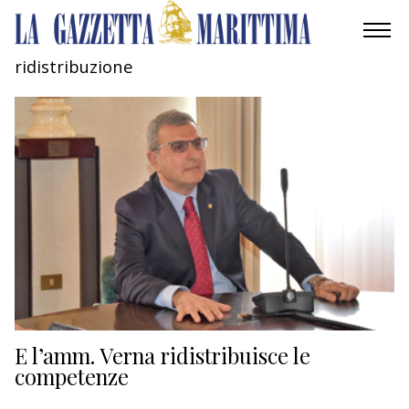
ridistribuzione
AMBIENTE
MOBILITÀ
INDUSTRIA
RICERCA
ECONOMIA
TURISMO
CULTURA
E l’amm. Verna ridistribuisce le
competenze
NAUTICA