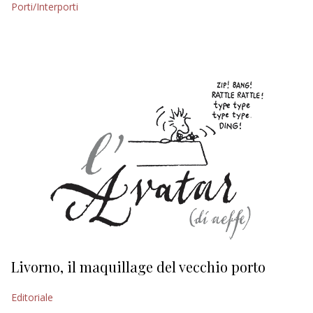
Porti/Interporti
EDITORIALI
Livorno, il maquillage del vecchio porto
L
s
Editoriale
Ed