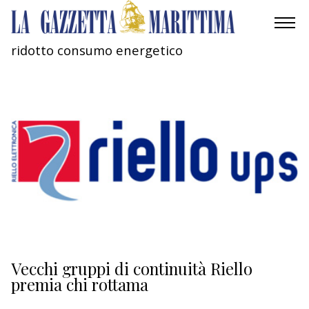
ridotto consumo energetico
AMBIENTE
MOBILITÀ
INDUSTRIA
RICERCA
ECONOMIA
TURISMO
CULTURA
Vecchi gruppi di continuità Riello
premia chi rottama
NAUTICA