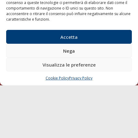
consenso a queste tecnologie ci permetterà di elaborare dati come il
LA GAZZETTA MARITTIMA
comportamento di navigazione o ID unici su questo sito. Non
acconsentire o ritirare il consenso può influire negativamente su alcune
Indirizzo:
Scali D'Azeglio, 20, 57123 Livorno
caratteristiche e funzioni.
Telefono:
0586 893358
Fax:
0586 892324
Accetta
Email:
redazione@gazzettamarittima.it
P.IVA:
00118570498
Nega
Società Editoriale Marittima a r.l. (Editore) - Autorizzazione
del Tribunale di Livorno n. 217 del 10 giugno 1968 - N°
Visualizza le preferenze
iscrizione al ROC (Registro Operatori delle Comunicazioni)
della Società Editoriale Marittima a r.l.: N° 1301 Iscrizione
della testata elettronica La Gazzetta Marittima al Tribunale
Cookie Policy
Privacy Policy
CHIAMA
SCRIVI
di Livorno del 15/09/2010.
LINK
Shipping
Porti/Interporti
Trasporti