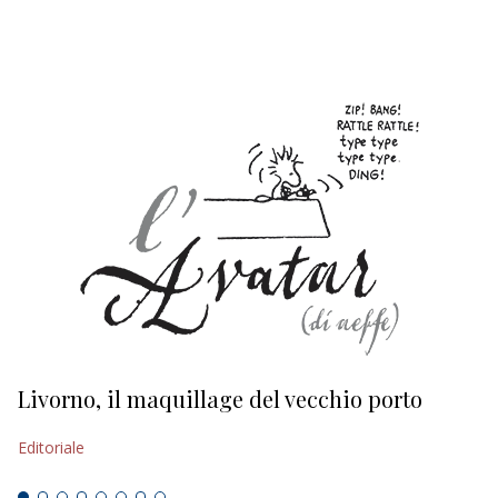
EDITORIALI
Livorno, il maquillage del vecchio porto
L
s
Editoriale
Ed