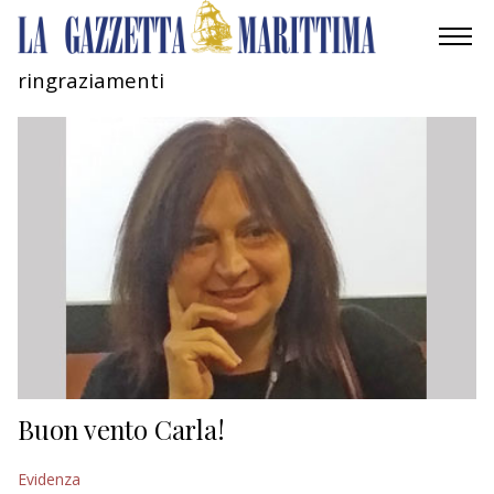
ringraziamenti
AMBIENTE
MOBILITÀ
INDUSTRIA
RICERCA
ECONOMIA
TURISMO
CULTURA
Buon vento Carla!
NAUTICA
Evidenza