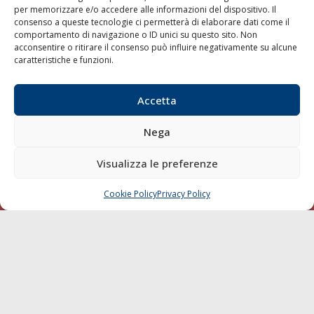
per memorizzare e/o accedere alle informazioni del dispositivo. Il
consenso a queste tecnologie ci permetterà di elaborare dati come il
LA GAZZETTA MARITTIMA
comportamento di navigazione o ID unici su questo sito. Non
acconsentire o ritirare il consenso può influire negativamente su alcune
Indirizzo:
Scali D'Azeglio, 20, 57123 Livorno
caratteristiche e funzioni.
Telefono:
0586 893358
Fax:
0586 892324
Accetta
Email:
redazione@gazzettamarittima.it
P.IVA:
00118570498
Nega
Società Editoriale Marittima a r.l. (Editore) - Autorizzazione
del Tribunale di Livorno n. 217 del 10 giugno 1968 - N°
iscrizione al ROC (Registro Operatori delle Comunicazioni)
Visualizza le preferenze
della Società Editoriale Marittima a r.l.: N° 1301 Iscrizione
della testata elettronica La Gazzetta Marittima al Tribunale
Cookie Policy
Privacy Policy
CHIAMA
SCRIVI
di Livorno del 15/09/2010.
LINK
Shipping
Porti/Interporti
Trasporti