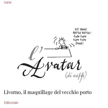
Varie
EDITORIALI
Livorno, il maquillage del vecchio porto
L
s
Editoriale
Ed