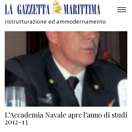
ristrutturazione ed ammodernamento
AMBIENTE
MOBILITÀ
INDUSTRIA
RICERCA
ECONOMIA
TURISMO
CULTURA
L’Accademia Navale apre l’anno di studi
2012-13
NAUTICA