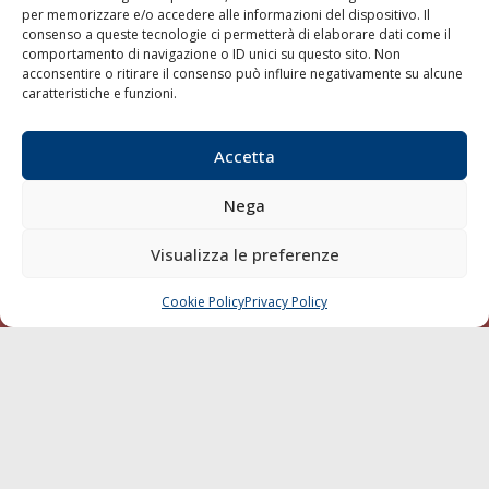
per memorizzare e/o accedere alle informazioni del dispositivo. Il
consenso a queste tecnologie ci permetterà di elaborare dati come il
LA GAZZETTA MARITTIMA
comportamento di navigazione o ID unici su questo sito. Non
acconsentire o ritirare il consenso può influire negativamente su alcune
Indirizzo:
Scali D'Azeglio, 20, 57123 Livorno
caratteristiche e funzioni.
Telefono:
0586 893358
Fax:
0586 892324
Accetta
Email:
redazione@gazzettamarittima.it
P.IVA:
00118570498
Nega
Società Editoriale Marittima a r.l. (Editore) - Autorizzazione
del Tribunale di Livorno n. 217 del 10 giugno 1968 - N°
iscrizione al ROC (Registro Operatori delle Comunicazioni)
Visualizza le preferenze
della Società Editoriale Marittima a r.l.: N° 1301 Iscrizione
della testata elettronica La Gazzetta Marittima al Tribunale
Cookie Policy
Privacy Policy
CHIAMA
SCRIVI
di Livorno del 15/09/2010.
LINK
Shipping
Porti/Interporti
Trasporti