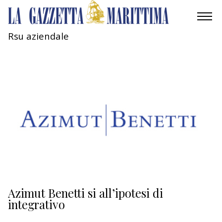
Rsu aziendale
AMBIENTE
MOBILITÀ
INDUSTRIA
RICERCA
ECONOMIA
TURISMO
CULTURA
Azimut Benetti si all’ipotesi di
integrativo
NAUTICA