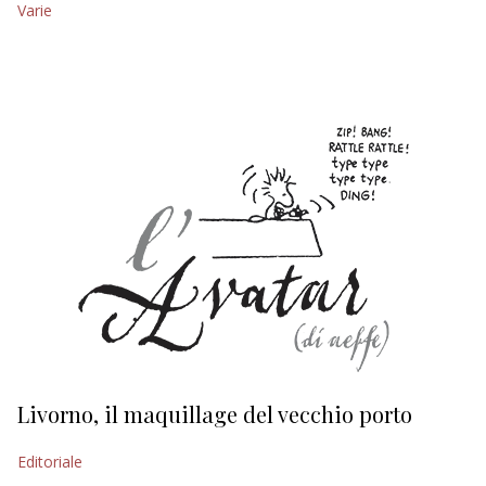
Varie
EDITORIALI
Livorno, il maquillage del vecchio porto
L
s
Editoriale
Ed