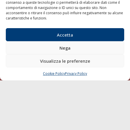
consenso a queste tecnologie ci permetterà di elaborare dati come il
LA GAZZETTA MARITTIMA
comportamento di navigazione o ID unici su questo sito. Non
acconsentire o ritirare il consenso può influire negativamente su alcune
Indirizzo:
Scali D'Azeglio, 20, 57123 Livorno
caratteristiche e funzioni.
Telefono:
0586 893358
Fax:
0586 892324
Accetta
Email:
redazione@gazzettamarittima.it
P.IVA:
00118570498
Nega
Società Editoriale Marittima a r.l. (Editore) - Autorizzazione
del Tribunale di Livorno n. 217 del 10 giugno 1968 - N°
Visualizza le preferenze
iscrizione al ROC (Registro Operatori delle Comunicazioni)
della Società Editoriale Marittima a r.l.: N° 1301 Iscrizione
della testata elettronica La Gazzetta Marittima al Tribunale
Cookie Policy
Privacy Policy
CHIAMA
SCRIVI
di Livorno del 15/09/2010.
LINK
Shipping
Porti/Interporti
Trasporti