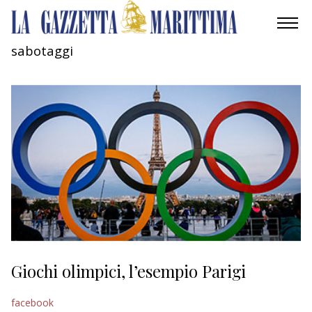
sabotaggi
AMBIENTE
MOBILITÀ
INDUSTRIA
RICERCA
ECONOMIA
TURISMO
CULTURA
Giochi olimpici, l’esempio Parigi
NAUTICA
facebook