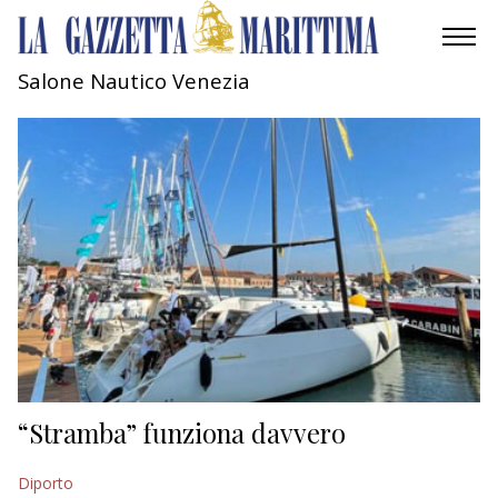
Salone Nautico Venezia
AMBIENTE
MOBILITÀ
INDUSTRIA
RICERCA
ECONOMIA
TURISMO
CULTURA
“Stramba” funziona davvero
NAUTICA
Diporto