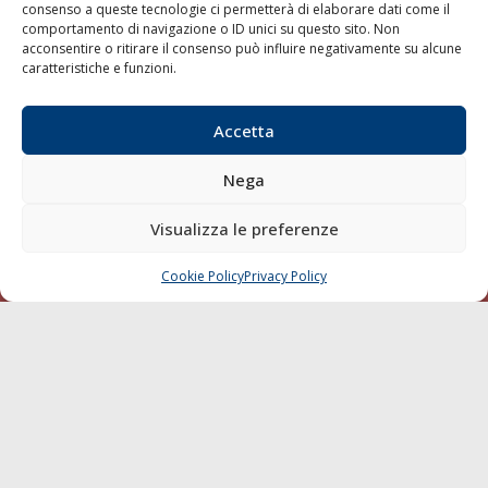
consenso a queste tecnologie ci permetterà di elaborare dati come il
LA GAZZETTA MARITTIMA
comportamento di navigazione o ID unici su questo sito. Non
acconsentire o ritirare il consenso può influire negativamente su alcune
Indirizzo:
Scali D'Azeglio, 20, 57123 Livorno
caratteristiche e funzioni.
Telefono:
0586 893358
Fax:
0586 892324
Accetta
Email:
redazione@gazzettamarittima.it
P.IVA:
00118570498
Nega
Società Editoriale Marittima a r.l. (Editore) - Autorizzazione
del Tribunale di Livorno n. 217 del 10 giugno 1968 - N°
Visualizza le preferenze
iscrizione al ROC (Registro Operatori delle Comunicazioni)
della Società Editoriale Marittima a r.l.: N° 1301 Iscrizione
della testata elettronica La Gazzetta Marittima al Tribunale
Cookie Policy
Privacy Policy
CHIAMA
SCRIVI
di Livorno del 15/09/2010.
LINK
Shipping
Porti/Interporti
Trasporti