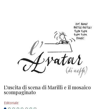
EDITORIALI
L’uscita di scena di Marilli e il mosaico
D
scompaginato
Ed
Editoriale