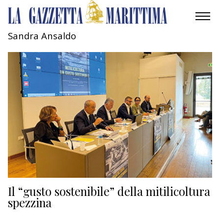
Sandra Ansaldo
AMBIENTE
MOBILITÀ
INDUSTRIA
RICERCA
ECONOMIA
TURISMO
CULTURA
Il “gusto sostenibile” della mitilicoltura
spezzina
NAUTICA