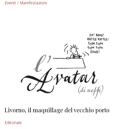
Eventi / Manifestazioni
EDITORIALI
Livorno, il maquillage del vecchio porto
L
s
Editoriale
Ed