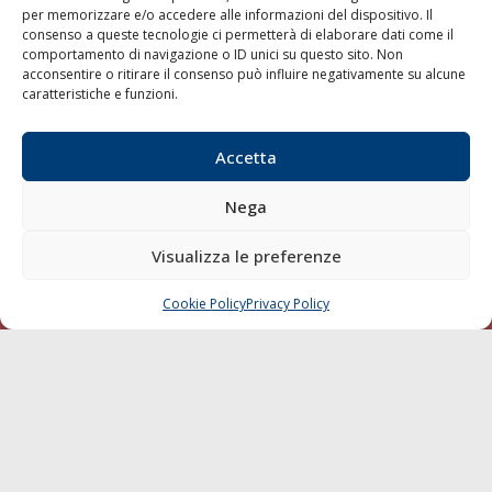
per memorizzare e/o accedere alle informazioni del dispositivo. Il
consenso a queste tecnologie ci permetterà di elaborare dati come il
LA GAZZETTA MARITTIMA
comportamento di navigazione o ID unici su questo sito. Non
acconsentire o ritirare il consenso può influire negativamente su alcune
Indirizzo:
Scali D'Azeglio, 20, 57123 Livorno
caratteristiche e funzioni.
Telefono:
0586 893358
Fax:
0586 892324
Accetta
Email:
redazione@gazzettamarittima.it
P.IVA:
00118570498
Nega
Società Editoriale Marittima a r.l. (Editore) - Autorizzazione
del Tribunale di Livorno n. 217 del 10 giugno 1968 - N°
iscrizione al ROC (Registro Operatori delle Comunicazioni)
Visualizza le preferenze
della Società Editoriale Marittima a r.l.: N° 1301 Iscrizione
della testata elettronica La Gazzetta Marittima al Tribunale
Cookie Policy
Privacy Policy
CHIAMA
SCRIVI
di Livorno del 15/09/2010.
LINK
Shipping
Porti/Interporti
Trasporti