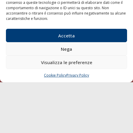
consenso a queste tecnologie ci permetterà di elaborare dati come il
LA GAZZETTA MARITTIMA
comportamento di navigazione o ID unici su questo sito. Non
acconsentire o ritirare il consenso può influire negativamente su alcune
Indirizzo:
Scali D'Azeglio, 20, 57123 Livorno
caratteristiche e funzioni.
Telefono:
0586 893358
Fax:
0586 892324
Accetta
Email:
redazione@gazzettamarittima.it
P.IVA:
00118570498
Nega
Società Editoriale Marittima a r.l. (Editore) - Autorizzazione
del Tribunale di Livorno n. 217 del 10 giugno 1968 - N°
Visualizza le preferenze
iscrizione al ROC (Registro Operatori delle Comunicazioni)
della Società Editoriale Marittima a r.l.: N° 1301 Iscrizione
della testata elettronica La Gazzetta Marittima al Tribunale
Cookie Policy
Privacy Policy
CHIAMA
SCRIVI
di Livorno del 15/09/2010.
LINK
Shipping
Porti/Interporti
Trasporti