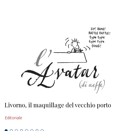
EDITORIALI
Livorno, il maquillage del vecchio porto
L
s
Editoriale
Ed