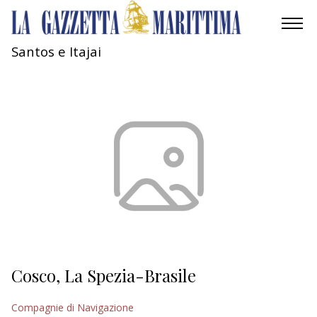
Santos e Itajai
AMBIENTE
MOBILITÀ
INDUSTRIA
RICERCA
ECONOMIA
TURISMO
CULTURA
Cosco, La Spezia-Brasile
NAUTICA
Compagnie di Navigazione