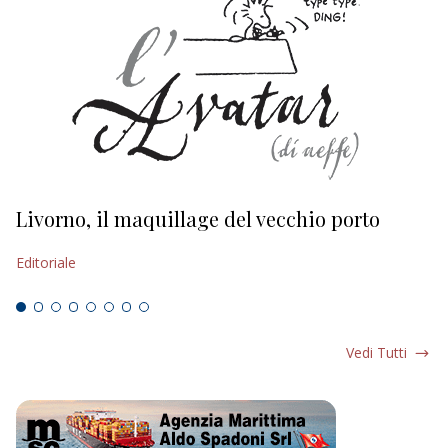
Livorno, il maquillage del vecchio porto
L
s
Editoriale
Ed
Vedi Tutti