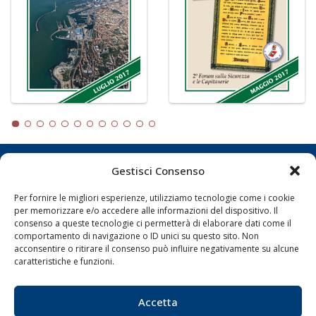
Gestisci Consenso
LA GAZZETTA MARITTIMA
Per fornire le migliori esperienze, utilizziamo tecnologie come i cookie
Indirizzo:
Scali D'Azeglio, 20, 57123 Livorno
per memorizzare e/o accedere alle informazioni del dispositivo. Il
Telefono:
0586 893358
consenso a queste tecnologie ci permetterà di elaborare dati come il
comportamento di navigazione o ID unici su questo sito. Non
Fax:
0586 892324
acconsentire o ritirare il consenso può influire negativamente su alcune
Email:
redazione@gazzettamarittima.it
caratteristiche e funzioni.
P.IVA:
00118570498
Società Editoriale Marittima a r.l. (Editore) - Autorizzazione
del Tribunale di Livorno n. 217 del 10 giugno 1968 - N°
Accetta
iscrizione al ROC (Registro Operatori delle Comunicazioni)