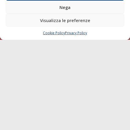
della Società Editoriale Marittima a r.l.: N° 1301 Iscrizione
Nega
della testata elettronica La Gazzetta Marittima al Tribunale
di Livorno del 15/09/2010.
Visualizza le preferenze
LINK
Cookie Policy
Privacy Policy
CHIAMA
SCRIVI
Shipping
Porti/Interporti
Trasporti
Varie
Sostenibilità
Compagnie di Navigazione
Blue economy
Diporto
Chi siamo
Contatti