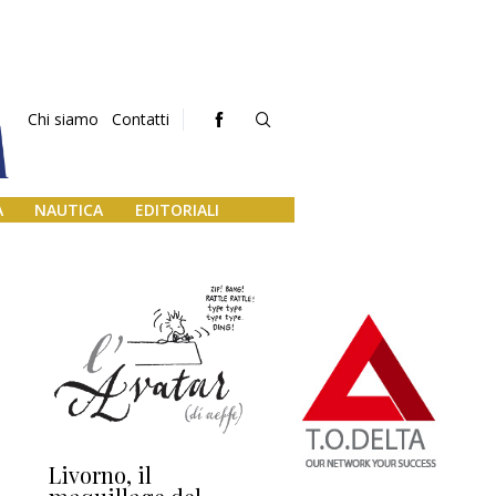
Chi siamo
Contatti
A
NAUTICA
EDITORIALI
Livorno, il
L’uscita di scena di
Da