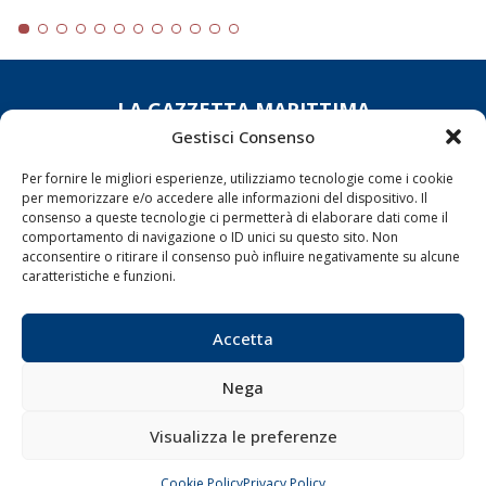
LA GAZZETTA MARITTIMA
Gestisci Consenso
Indirizzo:
Scali D'Azeglio, 20, 57123 Livorno
Telefono:
0586 893358
Per fornire le migliori esperienze, utilizziamo tecnologie come i cookie
per memorizzare e/o accedere alle informazioni del dispositivo. Il
Fax:
0586 892324
consenso a queste tecnologie ci permetterà di elaborare dati come il
Email:
redazione@gazzettamarittima.it
comportamento di navigazione o ID unici su questo sito. Non
P.IVA:
00118570498
acconsentire o ritirare il consenso può influire negativamente su alcune
caratteristiche e funzioni.
Società Editoriale Marittima a r.l. (Editore) - Autorizzazione
del Tribunale di Livorno n. 217 del 10 giugno 1968 - N°
iscrizione al ROC (Registro Operatori delle Comunicazioni)
Accetta
della Società Editoriale Marittima a r.l.: N° 1301 Iscrizione
della testata elettronica La Gazzetta Marittima al Tribunale
di Livorno del 15/09/2010.
Nega
LINK
Visualizza le preferenze
Shipping
Cookie Policy
Privacy Policy