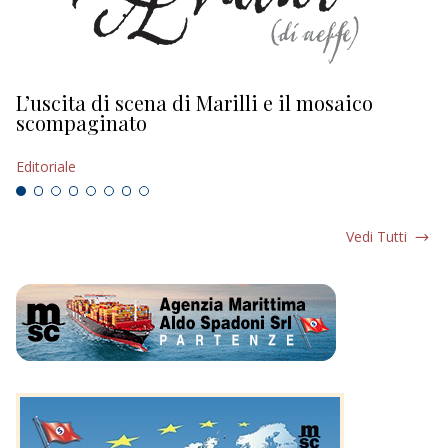
L’uscita di scena di Marilli e il mosaico
D
scompaginato
Ed
Editoriale
Vedi Tutti