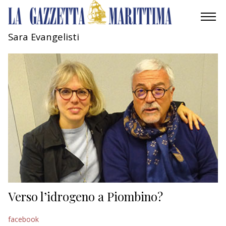
Sara Evangelisti
AMBIENTE
MOBILITÀ
INDUSTRIA
RICERCA
ECONOMIA
TURISMO
CULTURA
Verso l’idrogeno a Piombino?
NAUTICA
facebook