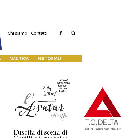
Chi siamo
Contatti
A
NAUTICA
EDITORIALI
L’uscita di scena di
Darsena a Europa,
Ho