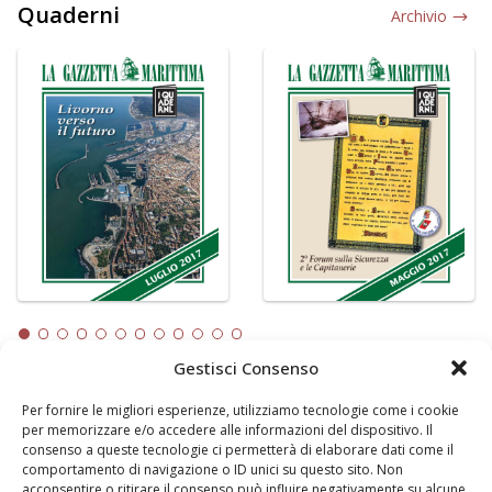
Quaderni
Archivio
Gestisci Consenso
Per fornire le migliori esperienze, utilizziamo tecnologie come i cookie
LA GAZZETTA MARITTIMA
per memorizzare e/o accedere alle informazioni del dispositivo. Il
consenso a queste tecnologie ci permetterà di elaborare dati come il
Indirizzo:
Scali D'Azeglio, 20, 57123 Livorno
comportamento di navigazione o ID unici su questo sito. Non
Telefono:
0586 893358
acconsentire o ritirare il consenso può influire negativamente su alcune