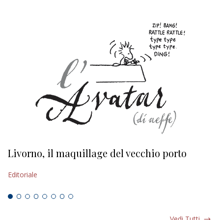
Livorno, il maquillage del vecchio porto
L
s
Editoriale
Ed
Vedi Tutti