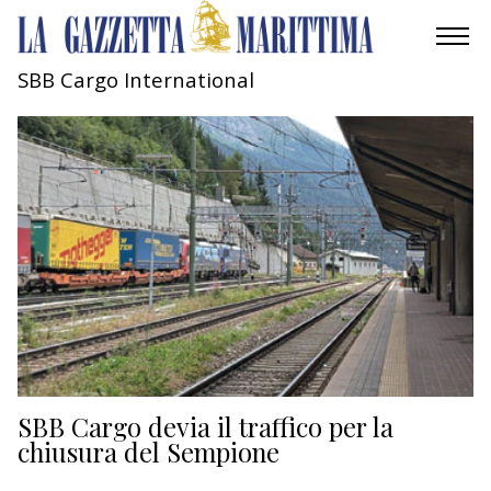
SBB Cargo International
AMBIENTE
MOBILITÀ
INDUSTRIA
RICERCA
ECONOMIA
TURISMO
CULTURA
SBB Cargo devia il traffico per la
chiusura del Sempione
NAUTICA