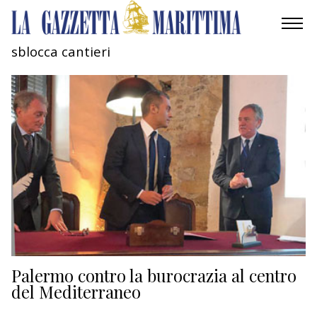
sblocca cantieri
AMBIENTE
MOBILITÀ
INDUSTRIA
RICERCA
ECONOMIA
TURISMO
CULTURA
Palermo contro la burocrazia al centro
del Mediterraneo
NAUTICA