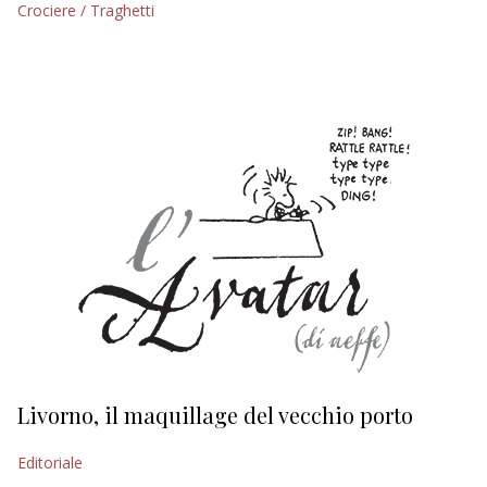
Crociere / Traghetti
EDITORIALI
Livorno, il maquillage del vecchio porto
L
s
Editoriale
Ed