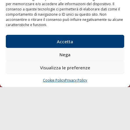
per memorizzare e/o accedere alle informazioni del dispositivo. Il
consenso a queste tecnologie ci permetterà di elaborare dati come il
LA GAZZETTA MARITTIMA
comportamento di navigazione o ID unici su questo sito. Non
acconsentire o ritirare il consenso può influire negativamente su alcune
Indirizzo:
Scali D'Azeglio, 20, 57123 Livorno
caratteristiche e funzioni.
Telefono:
0586 893358
Fax:
0586 892324
Accetta
Email:
redazione@gazzettamarittima.it
P.IVA:
00118570498
Nega
Società Editoriale Marittima a r.l. (Editore) - Autorizzazione
del Tribunale di Livorno n. 217 del 10 giugno 1968 - N°
iscrizione al ROC (Registro Operatori delle Comunicazioni)
Visualizza le preferenze
della Società Editoriale Marittima a r.l.: N° 1301 Iscrizione
della testata elettronica La Gazzetta Marittima al Tribunale
Cookie Policy
Privacy Policy
CHIAMA
SCRIVI
di Livorno del 15/09/2010.
LINK
Shipping
Porti/Interporti
Trasporti