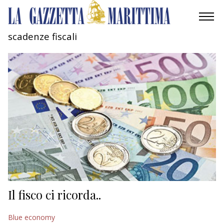
scadenze fiscali
AMBIENTE
MOBILITÀ
INDUSTRIA
RICERCA
ECONOMIA
TURISMO
CULTURA
Il fisco ci ricorda..
NAUTICA
Blue economy