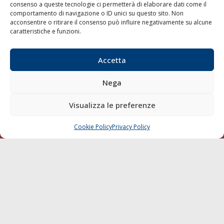
consenso a queste tecnologie ci permetterà di elaborare dati come il
LA GAZZETTA MARITTIMA
comportamento di navigazione o ID unici su questo sito. Non
acconsentire o ritirare il consenso può influire negativamente su alcune
Indirizzo:
Scali D'Azeglio, 20, 57123 Livorno
caratteristiche e funzioni.
Telefono:
0586 893358
Fax:
0586 892324
Accetta
Email:
redazione@gazzettamarittima.it
P.IVA:
00118570498
Nega
Società Editoriale Marittima a r.l. (Editore) - Autorizzazione
del Tribunale di Livorno n. 217 del 10 giugno 1968 - N°
Visualizza le preferenze
iscrizione al ROC (Registro Operatori delle Comunicazioni)
della Società Editoriale Marittima a r.l.: N° 1301 Iscrizione
della testata elettronica La Gazzetta Marittima al Tribunale
Cookie Policy
Privacy Policy
CHIAMA
SCRIVI
di Livorno del 15/09/2010.
LINK
Shipping
Porti/Interporti
Trasporti