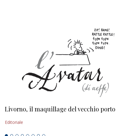
EDITORIALI
Livorno, il maquillage del vecchio porto
L
s
Editoriale
Ed