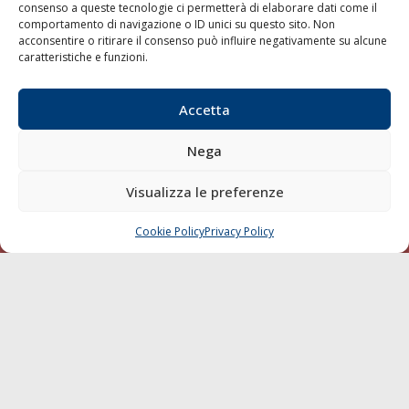
consenso a queste tecnologie ci permetterà di elaborare dati come il
LA GAZZETTA MARITTIMA
comportamento di navigazione o ID unici su questo sito. Non
acconsentire o ritirare il consenso può influire negativamente su alcune
Indirizzo:
Scali D'Azeglio, 20, 57123 Livorno
caratteristiche e funzioni.
Telefono:
0586 893358
Fax:
0586 892324
Accetta
Email:
redazione@gazzettamarittima.it
P.IVA:
00118570498
Nega
Società Editoriale Marittima a r.l. (Editore) - Autorizzazione
del Tribunale di Livorno n. 217 del 10 giugno 1968 - N°
Visualizza le preferenze
iscrizione al ROC (Registro Operatori delle Comunicazioni)
della Società Editoriale Marittima a r.l.: N° 1301 Iscrizione
della testata elettronica La Gazzetta Marittima al Tribunale
Cookie Policy
Privacy Policy
CHIAMA
SCRIVI
di Livorno del 15/09/2010.
LINK
Shipping
Porti/Interporti
Trasporti