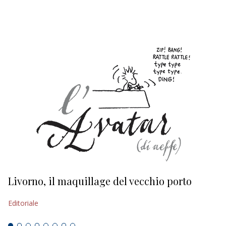
EDITORIALI
Livorno, il maquillage del vecchio porto
L
s
Editoriale
Ed