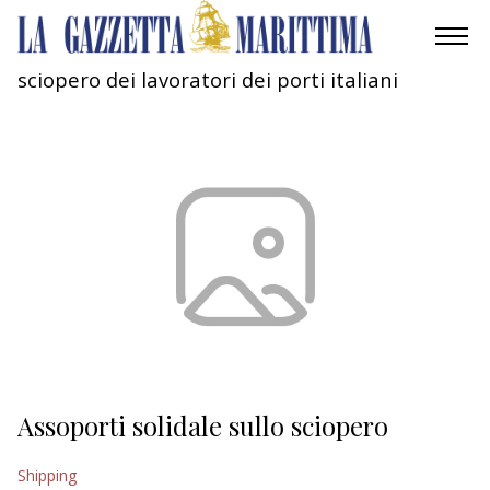
sciopero dei lavoratori dei porti italiani
AMBIENTE
MOBILITÀ
INDUSTRIA
RICERCA
ECONOMIA
TURISMO
CULTURA
Assoporti solidale sullo sciopero
NAUTICA
Shipping