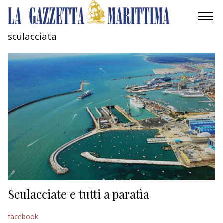
sculacciata
AMBIENTE
MOBILITÀ
INDUSTRIA
RICERCA
ECONOMIA
TURISMO
CULTURA
Sculacciate e tutti a paratìa
NAUTICA
facebook