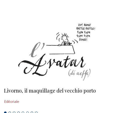
EDITORIALI
Livorno, il maquillage del vecchio porto
L
s
Editoriale
Ed