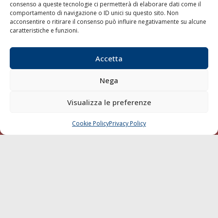
consenso a queste tecnologie ci permetterà di elaborare dati come il
LA GAZZETTA MARITTIMA
comportamento di navigazione o ID unici su questo sito. Non
acconsentire o ritirare il consenso può influire negativamente su alcune
Indirizzo:
Scali D'Azeglio, 20, 57123 Livorno
caratteristiche e funzioni.
Telefono:
0586 893358
Fax:
0586 892324
Accetta
Email:
redazione@gazzettamarittima.it
P.IVA:
00118570498
Nega
Società Editoriale Marittima a r.l. (Editore) - Autorizzazione
del Tribunale di Livorno n. 217 del 10 giugno 1968 - N°
Visualizza le preferenze
iscrizione al ROC (Registro Operatori delle Comunicazioni)
della Società Editoriale Marittima a r.l.: N° 1301 Iscrizione
della testata elettronica La Gazzetta Marittima al Tribunale
Cookie Policy
Privacy Policy
CHIAMA
SCRIVI
di Livorno del 15/09/2010.
LINK
Shipping
Porti/Interporti
Trasporti