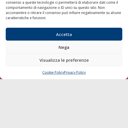
consenso a queste tecnologie ci permetterà di elaborare dati come il
LA GAZZETTA MARITTIMA
comportamento di navigazione o ID unici su questo sito. Non
acconsentire o ritirare il consenso può influire negativamente su alcune
Indirizzo:
Scali D'Azeglio, 20, 57123 Livorno
caratteristiche e funzioni.
Telefono:
0586 893358
Fax:
0586 892324
Accetta
Email:
redazione@gazzettamarittima.it
P.IVA:
00118570498
Nega
Società Editoriale Marittima a r.l. (Editore) - Autorizzazione
del Tribunale di Livorno n. 217 del 10 giugno 1968 - N°
Visualizza le preferenze
iscrizione al ROC (Registro Operatori delle Comunicazioni)
della Società Editoriale Marittima a r.l.: N° 1301 Iscrizione
della testata elettronica La Gazzetta Marittima al Tribunale
Cookie Policy
Privacy Policy
CHIAMA
SCRIVI
di Livorno del 15/09/2010.
LINK
Shipping
Porti/Interporti
Trasporti