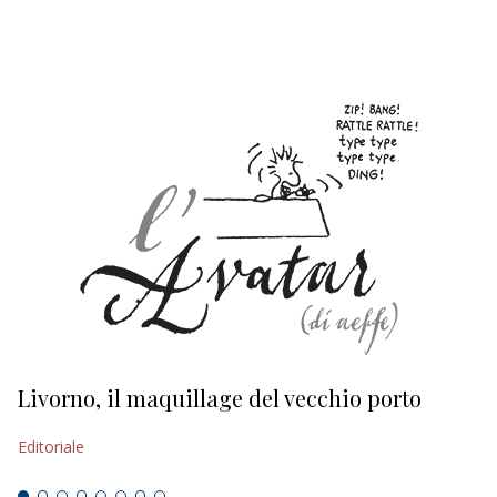
EDITORIALI
Livorno, il maquillage del vecchio porto
L
s
Editoriale
Ed