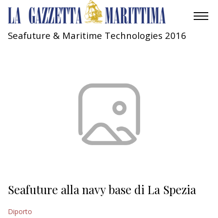
Seafuture & Maritime Technologies 2016
AMBIENTE
MOBILITÀ
INDUSTRIA
RICERCA
ECONOMIA
TURISMO
CULTURA
Seafuture alla navy base di La Spezia
NAUTICA
Diporto