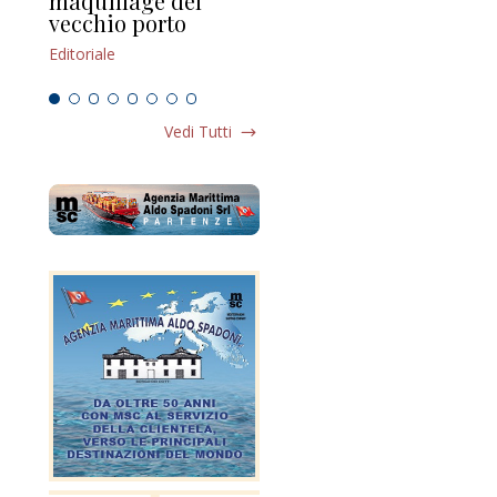
maquillage del
Marilli e il mosaico
gu
vecchio porto
scompaginato
Edi
Editoriale
Editoriale
Vedi Tutti