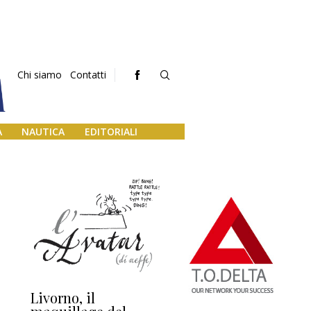
Chi siamo
Contatti
A
NAUTICA
EDITORIALI
Livorno, il
L’uscita di scena di
Da