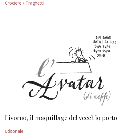
Crociere / Traghetti
EDITORIALI
Livorno, il maquillage del vecchio porto
L
s
Editoriale
Ed