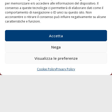
per memorizzare e/o accedere alle informazioni del dispositivo. Il
consenso a queste tecnologie ci permetterà di elaborare dati come il
LA GAZZETTA MARITTIMA
comportamento di navigazione o ID unici su questo sito. Non
acconsentire o ritirare il consenso può influire negativamente su alcune
Indirizzo:
Scali D'Azeglio, 20, 57123 Livorno
caratteristiche e funzioni.
Telefono:
0586 893358
Fax:
0586 892324
Accetta
Email:
redazione@gazzettamarittima.it
P.IVA:
00118570498
Nega
Società Editoriale Marittima a r.l. (Editore) - Autorizzazione
del Tribunale di Livorno n. 217 del 10 giugno 1968 - N°
iscrizione al ROC (Registro Operatori delle Comunicazioni)
Visualizza le preferenze
della Società Editoriale Marittima a r.l.: N° 1301 Iscrizione
della testata elettronica La Gazzetta Marittima al Tribunale
Cookie Policy
Privacy Policy
CHIAMA
SCRIVI
di Livorno del 15/09/2010.
LINK
Shipping
Porti/Interporti
Trasporti