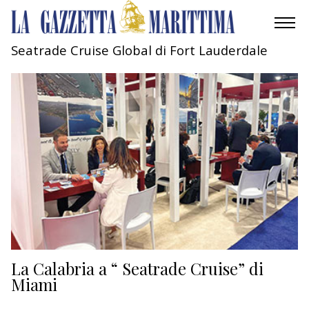
Seatrade Cruise Global di Fort Lauderdale
AMBIENTE
MOBILITÀ
INDUSTRIA
RICERCA
ECONOMIA
TURISMO
CULTURA
La Calabria a “ Seatrade Cruise” di
Miami
NAUTICA