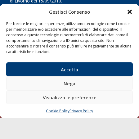
di Livorno del 15/09/2010.
Gestisci Consenso
LINK
Per fornire le migliori esperienze, utilizziamo tecnologie come i cookie
Shipping
per memorizzare e/o accedere alle informazioni del dispositivo. Il
consenso a queste tecnologie ci permetterà di elaborare dati come il
Porti/Interporti
comportamento di navigazione o ID unici su questo sito. Non
acconsentire o ritirare il consenso può influire negativamente su alcune
Trasporti
caratteristiche e funzioni.
Varie
Sostenibilità
Accetta
Compagnie di Navigazione
Nega
Blue economy
Diporto
Visualizza le preferenze
Chi siamo
Cookie Policy
Privacy Policy
Contatti
CHIAMA
SCRIVI
SEGUI