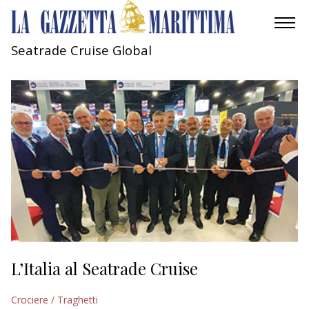
Seatrade Cruise Global
AMBIENTE
MOBILITÀ
INDUSTRIA
RICERCA
ECONOMIA
TURISMO
CULTURA
L’Italia al Seatrade Cruise
NAUTICA
Crociere / Traghetti