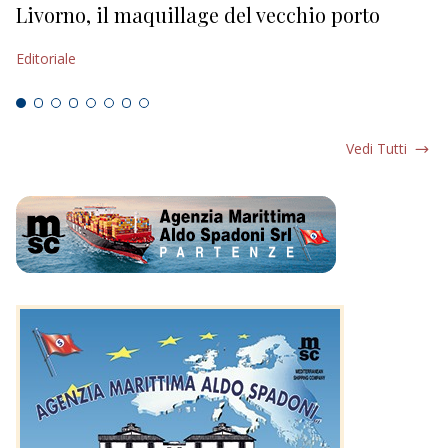
Livorno, il maquillage del vecchio porto
L
s
Editoriale
Ed
Vedi Tutti