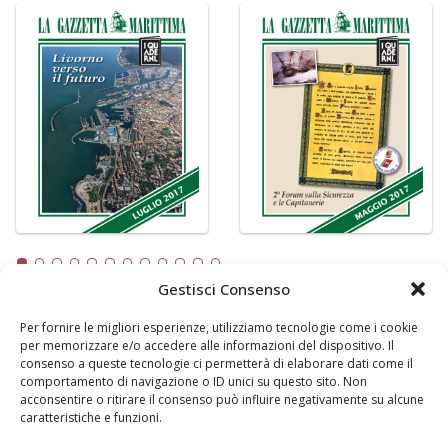
Gestisci Consenso
Per fornire le migliori esperienze, utilizziamo tecnologie come i cookie
LA GAZZETTA MARITTIMA
per memorizzare e/o accedere alle informazioni del dispositivo. Il
consenso a queste tecnologie ci permetterà di elaborare dati come il
Indirizzo:
Scali D'Azeglio, 20, 57123 Livorno
comportamento di navigazione o ID unici su questo sito. Non
Telefono:
0586 893358
acconsentire o ritirare il consenso può influire negativamente su alcune
caratteristiche e funzioni.
Fax:
0586 892324
Email:
redazione@gazzettamarittima.it