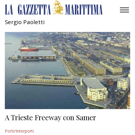
Sergio Paoletti
AMBIENTE
MOBILITÀ
INDUSTRIA
RICERCA
ECONOMIA
TURISMO
CULTURA
A Trieste Freeway con Samer
NAUTICA
Porti/Interporti