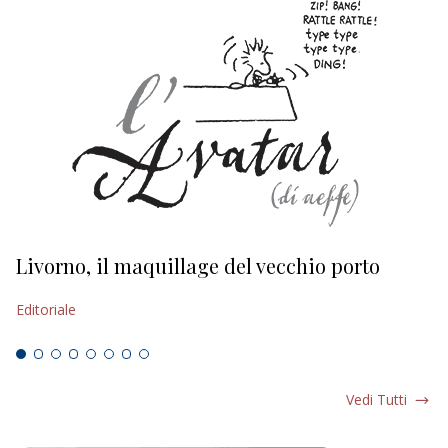
Livorno, il maquillage del vecchio porto
L
s
Editoriale
Ed
Vedi Tutti