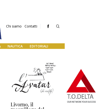
Chi siamo
Contatti
A
NAUTICA
EDITORIALI
Livorno, il
L’uscita di scena di
Da