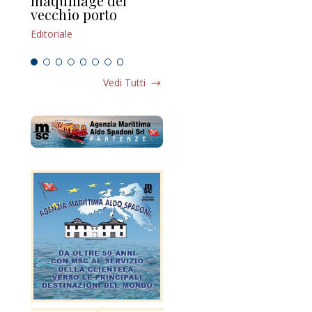
maquillage del
Marilli e il mosaico
gu
vecchio porto
scompaginato
Edi
Editoriale
Editoriale
Vedi Tutti