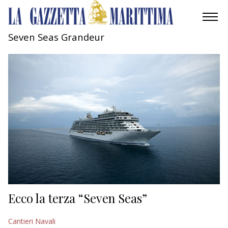
Seven Seas Grandeur
AMBIENTE
MOBILITÀ
INDUSTRIA
RICERCA
ECONOMIA
TURISMO
CULTURA
Ecco la terza “Seven Seas”
NAUTICA
Cantieri Navali