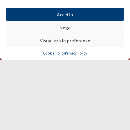
Email:
redazione@gazzettamarittima.it
P.IVA:
00118570498
Accetta
Società Editoriale Marittima a r.l. (Editore) - Autorizzazione
del Tribunale di Livorno n. 217 del 10 giugno 1968 - N°
Nega
iscrizione al ROC (Registro Operatori delle Comunicazioni)
della Società Editoriale Marittima a r.l.: N° 1301 Iscrizione
Visualizza le preferenze
della testata elettronica La Gazzetta Marittima al Tribunale
di Livorno del 15/09/2010.
Cookie Policy
Privacy Policy
CHIAMA
SCRIVI
LINK
Shipping
Porti/Interporti
Trasporti
Varie
Sostenibilità
Compagnie di Navigazione
Blue economy