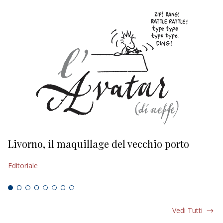
Livorno, il maquillage del vecchio porto
L
s
Editoriale
Ed
Vedi Tutti