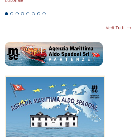
Editoriale
Ed
Vedi Tutti