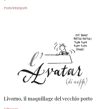
EDITORIALI
Porti/Interporti
Livorno, il maquillage del vecchio porto
L
s