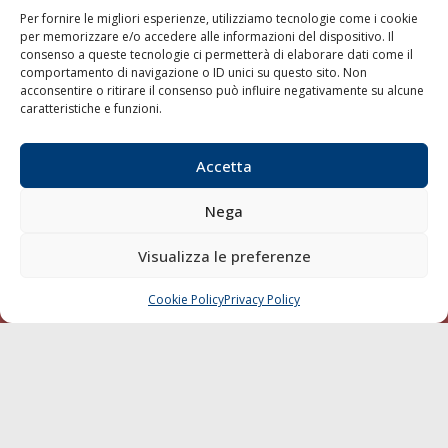
Per fornire le migliori esperienze, utilizziamo tecnologie come i cookie
per memorizzare e/o accedere alle informazioni del dispositivo. Il
consenso a queste tecnologie ci permetterà di elaborare dati come il
LA GAZZETTA MARITTIMA
comportamento di navigazione o ID unici su questo sito. Non
acconsentire o ritirare il consenso può influire negativamente su alcune
Indirizzo:
Scali D'Azeglio, 20, 57123 Livorno
caratteristiche e funzioni.
Telefono:
0586 893358
Fax:
0586 892324
Accetta
Email:
redazione@gazzettamarittima.it
P.IVA:
00118570498
Nega
Società Editoriale Marittima a r.l. (Editore) - Autorizzazione
del Tribunale di Livorno n. 217 del 10 giugno 1968 - N°
iscrizione al ROC (Registro Operatori delle Comunicazioni)
Visualizza le preferenze
della Società Editoriale Marittima a r.l.: N° 1301 Iscrizione
della testata elettronica La Gazzetta Marittima al Tribunale
Cookie Policy
Privacy Policy
CHIAMA
SCRIVI
di Livorno del 15/09/2010.
LINK
Shipping
Porti/Interporti