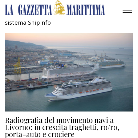
sistema ShipInfo
AMBIENTE
MOBILITÀ
INDUSTRIA
RICERCA
ECONOMIA
TURISMO
CULTURA
Radiografia del movimento navi a
Livorno: in crescita traghetti, ro/ro,
porta-auto e crociere
NAUTICA