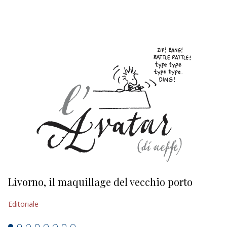
EDITORIALI
Livorno, il maquillage del vecchio porto
L
s
Editoriale
Ed