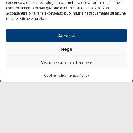
consenso a queste tecnologie ci permetterà di elaborare dati come il
LA GAZZETTA MARITTIMA
comportamento di navigazione o ID unici su questo sito. Non
acconsentire o ritirare il consenso può influire negativamente su alcune
Indirizzo:
Scali D'Azeglio, 20, 57123 Livorno
caratteristiche e funzioni.
Telefono:
0586 893358
Fax:
0586 892324
Accetta
Email:
redazione@gazzettamarittima.it
P.IVA:
00118570498
Nega
Società Editoriale Marittima a r.l. (Editore) - Autorizzazione
del Tribunale di Livorno n. 217 del 10 giugno 1968 - N°
Visualizza le preferenze
iscrizione al ROC (Registro Operatori delle Comunicazioni)
della Società Editoriale Marittima a r.l.: N° 1301 Iscrizione
della testata elettronica La Gazzetta Marittima al Tribunale
Cookie Policy
Privacy Policy
CHIAMA
SCRIVI
di Livorno del 15/09/2010.
LINK
Shipping
Porti/Interporti
Trasporti