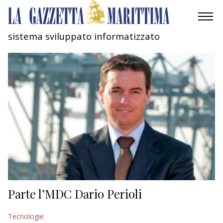
sistema sviluppato informatizzato
AMBIENTE
MOBILITÀ
INDUSTRIA
RICERCA
ECONOMIA
TURISMO
CULTURA
Parte l’MDC Dario Perioli
NAUTICA
Tecnologie