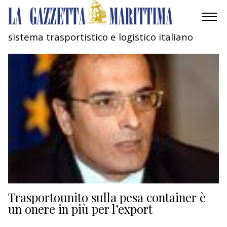
sistema trasportistico e logistico italiano
AMBIENTE
MOBILITÀ
INDUSTRIA
RICERCA
ECONOMIA
TURISMO
CULTURA
Trasportounito sulla pesa container è
un onere in più per l’export
NAUTICA