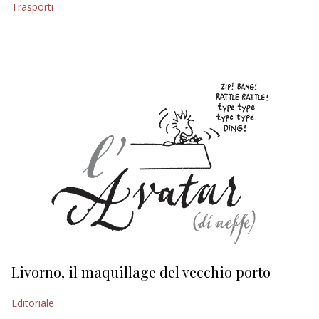
Trasporti
EDITORIALI
Livorno, il maquillage del vecchio porto
L
s
Editoriale
Ed