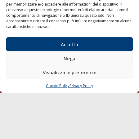
per memorizzare e/o accedere alle informazioni del dispositivo. Il
consenso a queste tecnologie ci permetterà di elaborare dati come il
LA GAZZETTA MARITTIMA
comportamento di navigazione o ID unici su questo sito. Non
acconsentire o ritirare il consenso può influire negativamente su alcune
Indirizzo:
Scali D'Azeglio, 20, 57123 Livorno
caratteristiche e funzioni.
Telefono:
0586 893358
Fax:
0586 892324
Accetta
Email:
redazione@gazzettamarittima.it
P.IVA:
00118570498
Nega
Società Editoriale Marittima a r.l. (Editore) - Autorizzazione
del Tribunale di Livorno n. 217 del 10 giugno 1968 - N°
iscrizione al ROC (Registro Operatori delle Comunicazioni)
Visualizza le preferenze
della Società Editoriale Marittima a r.l.: N° 1301 Iscrizione
della testata elettronica La Gazzetta Marittima al Tribunale
Cookie Policy
Privacy Policy
CHIAMA
SCRIVI
di Livorno del 15/09/2010.
LINK
Shipping
Porti/Interporti
Trasporti