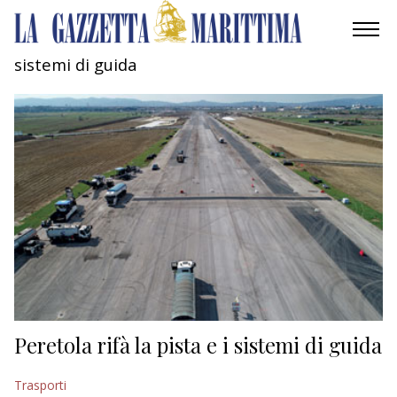
sistemi di guida
AMBIENTE
MOBILITÀ
INDUSTRIA
RICERCA
ECONOMIA
TURISMO
CULTURA
Peretola rifà la pista e i sistemi di guida
NAUTICA
Trasporti