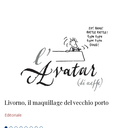
EDITORIALI
Livorno, il maquillage del vecchio porto
L
s
Editoriale
Ed