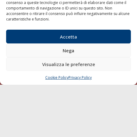
consenso a queste tecnologie ci permetterà di elaborare dati come il
LA GAZZETTA MARITTIMA
comportamento di navigazione o ID unici su questo sito. Non
acconsentire o ritirare il consenso può influire negativamente su alcune
Indirizzo:
Scali D'Azeglio, 20, 57123 Livorno
caratteristiche e funzioni.
Telefono:
0586 893358
Fax:
0586 892324
Accetta
Email:
redazione@gazzettamarittima.it
P.IVA:
00118570498
Nega
Società Editoriale Marittima a r.l. (Editore) - Autorizzazione
del Tribunale di Livorno n. 217 del 10 giugno 1968 - N°
Visualizza le preferenze
iscrizione al ROC (Registro Operatori delle Comunicazioni)
della Società Editoriale Marittima a r.l.: N° 1301 Iscrizione
della testata elettronica La Gazzetta Marittima al Tribunale
Cookie Policy
Privacy Policy
CHIAMA
SCRIVI
di Livorno del 15/09/2010.
LINK
Shipping
Porti/Interporti
Trasporti