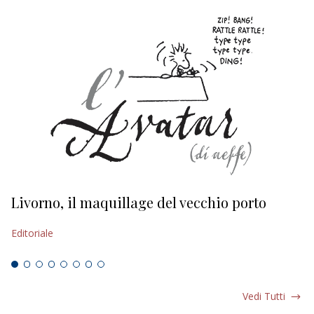
Livorno, il maquillage del vecchio porto
L
s
Editoriale
Ed
Vedi Tutti