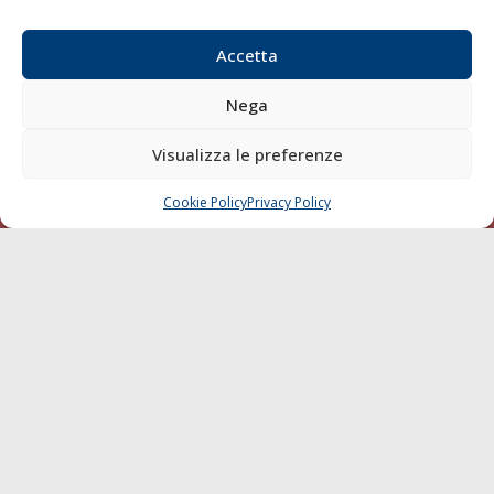
Email:
redazione@gazzettamarittima.it
P.IVA:
00118570498
Accetta
Società Editoriale Marittima a r.l. (Editore) - Autorizzazione
del Tribunale di Livorno n. 217 del 10 giugno 1968 - N°
Nega
iscrizione al ROC (Registro Operatori delle Comunicazioni)
della Società Editoriale Marittima a r.l.: N° 1301 Iscrizione
Visualizza le preferenze
della testata elettronica La Gazzetta Marittima al Tribunale
di Livorno del 15/09/2010.
Cookie Policy
Privacy Policy
CHIAMA
SCRIVI
LINK
Shipping
Porti/Interporti
Trasporti
Varie
Sostenibilità
Compagnie di Navigazione
Blue economy