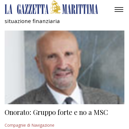
situazione finanziaria
AMBIENTE
MOBILITÀ
INDUSTRIA
RICERCA
ECONOMIA
TURISMO
CULTURA
Onorato: Gruppo forte e no a MSC
NAUTICA
Compagnie di Navigazione