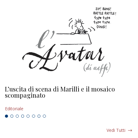
L’uscita di scena di Marilli e il mosaico
D
scompaginato
Ed
Editoriale
Vedi Tutti