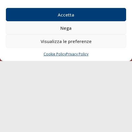
Email:
redazione@gazzettamarittima.it
P.IVA:
00118570498
Accetta
Società Editoriale Marittima a r.l. (Editore) - Autorizzazione
del Tribunale di Livorno n. 217 del 10 giugno 1968 - N°
Nega
iscrizione al ROC (Registro Operatori delle Comunicazioni)
della Società Editoriale Marittima a r.l.: N° 1301 Iscrizione
Visualizza le preferenze
della testata elettronica La Gazzetta Marittima al Tribunale
di Livorno del 15/09/2010.
Cookie Policy
Privacy Policy
CHIAMA
SCRIVI
LINK
Shipping
Porti/Interporti
Trasporti
Varie
Sostenibilità
Compagnie di Navigazione
Blue economy