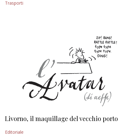
Trasporti
EDITORIALI
Livorno, il maquillage del vecchio porto
L
s
Editoriale
Ed