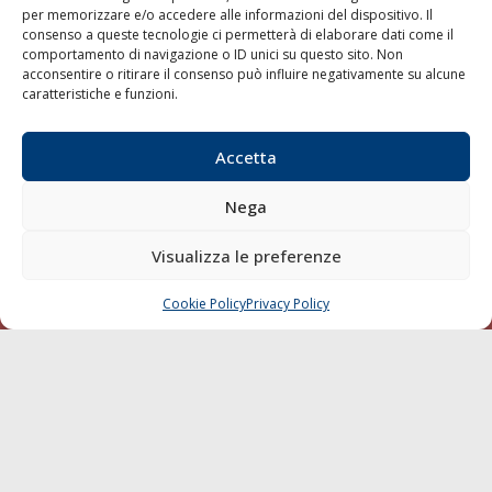
per memorizzare e/o accedere alle informazioni del dispositivo. Il
consenso a queste tecnologie ci permetterà di elaborare dati come il
LA GAZZETTA MARITTIMA
comportamento di navigazione o ID unici su questo sito. Non
acconsentire o ritirare il consenso può influire negativamente su alcune
Indirizzo:
Scali D'Azeglio, 20, 57123 Livorno
caratteristiche e funzioni.
Telefono:
0586 893358
Fax:
0586 892324
Accetta
Email:
redazione@gazzettamarittima.it
P.IVA:
00118570498
Nega
Società Editoriale Marittima a r.l. (Editore) - Autorizzazione
del Tribunale di Livorno n. 217 del 10 giugno 1968 - N°
iscrizione al ROC (Registro Operatori delle Comunicazioni)
Visualizza le preferenze
della Società Editoriale Marittima a r.l.: N° 1301 Iscrizione
della testata elettronica La Gazzetta Marittima al Tribunale
Cookie Policy
Privacy Policy
CHIAMA
SCRIVI
di Livorno del 15/09/2010.
LINK
Shipping
Porti/Interporti
Trasporti