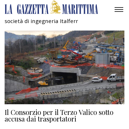
società di ingegneria Italferr
AMBIENTE
MOBILITÀ
INDUSTRIA
RICERCA
ECONOMIA
TURISMO
CULTURA
Il Consorzio per il Terzo Valico sotto
accusa dai trasportatori
NAUTICA