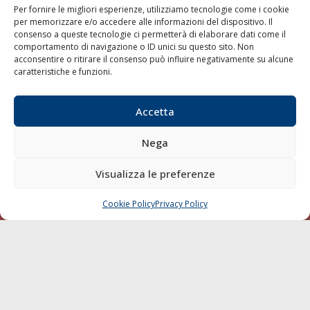
Per fornire le migliori esperienze, utilizziamo tecnologie come i cookie
per memorizzare e/o accedere alle informazioni del dispositivo. Il
consenso a queste tecnologie ci permetterà di elaborare dati come il
LA GAZZETTA MARITTIMA
comportamento di navigazione o ID unici su questo sito. Non
acconsentire o ritirare il consenso può influire negativamente su alcune
Indirizzo:
Scali D'Azeglio, 20, 57123 Livorno
caratteristiche e funzioni.
Telefono:
0586 893358
Fax:
0586 892324
Accetta
Email:
redazione@gazzettamarittima.it
P.IVA:
00118570498
Nega
Società Editoriale Marittima a r.l. (Editore) - Autorizzazione
del Tribunale di Livorno n. 217 del 10 giugno 1968 - N°
iscrizione al ROC (Registro Operatori delle Comunicazioni)
Visualizza le preferenze
della Società Editoriale Marittima a r.l.: N° 1301 Iscrizione
della testata elettronica La Gazzetta Marittima al Tribunale
Cookie Policy
Privacy Policy
CHIAMA
SCRIVI
di Livorno del 15/09/2010.
LINK
Shipping
Porti/Interporti