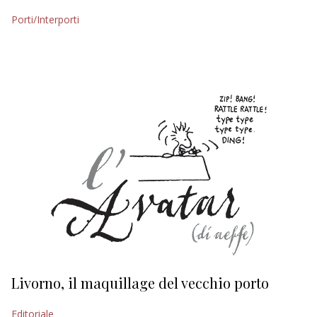
Porti/Interporti
EDITORIALI
Livorno, il maquillage del vecchio porto
L
s
Editoriale