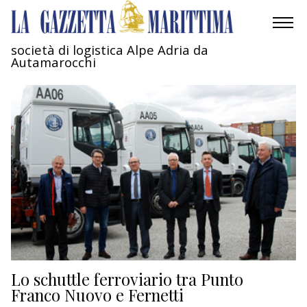
società di logistica Alpe Adria da
Autamarocchi
AMBIENTE
MOBILITÀ
INDUSTRIA
RICERCA
ECONOMIA
TURISMO
CULTURA
Lo schuttle ferroviario tra Punto
Franco Nuovo e Fernetti
NAUTICA