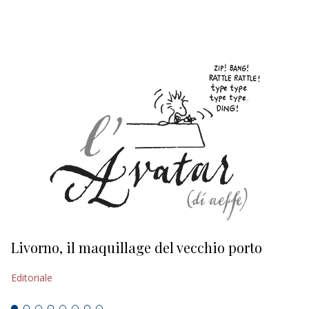
EDITORIALI
Livorno, il maquillage del vecchio porto
L
s
Editoriale
Ed