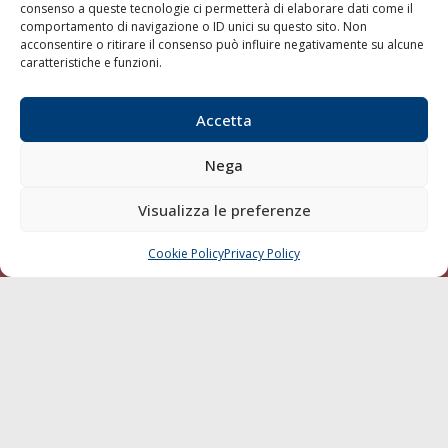
consenso a queste tecnologie ci permetterà di elaborare dati come il
LA GAZZETTA MARITTIMA
comportamento di navigazione o ID unici su questo sito. Non
acconsentire o ritirare il consenso può influire negativamente su alcune
Indirizzo:
Scali D'Azeglio, 20, 57123 Livorno
caratteristiche e funzioni.
Telefono:
0586 893358
Fax:
0586 892324
Accetta
Email:
redazione@gazzettamarittima.it
P.IVA:
00118570498
Nega
Società Editoriale Marittima a r.l. (Editore) - Autorizzazione
del Tribunale di Livorno n. 217 del 10 giugno 1968 - N°
Visualizza le preferenze
iscrizione al ROC (Registro Operatori delle Comunicazioni)
della Società Editoriale Marittima a r.l.: N° 1301 Iscrizione
della testata elettronica La Gazzetta Marittima al Tribunale
Cookie Policy
Privacy Policy
CHIAMA
SCRIVI
di Livorno del 15/09/2010.
LINK
Shipping
Porti/Interporti
Trasporti