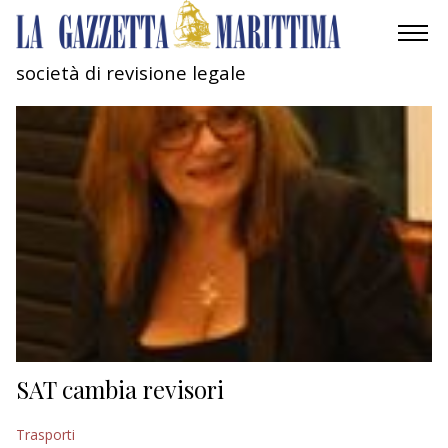
società di revisione legale
AMBIENTE
MOBILITÀ
INDUSTRIA
RICERCA
ECONOMIA
TURISMO
CULTURA
SAT cambia revisori
NAUTICA
Trasporti