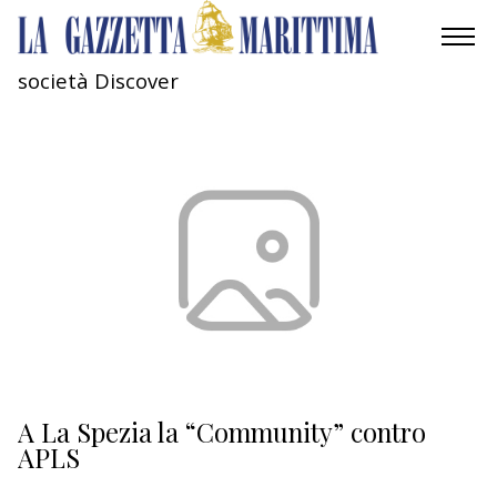
società Discover
AMBIENTE
MOBILITÀ
INDUSTRIA
RICERCA
ECONOMIA
TURISMO
CULTURA
A La Spezia la “Community” contro
APLS
NAUTICA