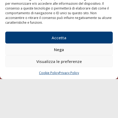
per memorizzare e/o accedere alle informazioni del dispositivo. Il
consenso a queste tecnologie ci permetterà di elaborare dati come il
LA GAZZETTA MARITTIMA
comportamento di navigazione o ID unici su questo sito. Non
acconsentire o ritirare il consenso può influire negativamente su alcune
Indirizzo:
Scali D'Azeglio, 20, 57123 Livorno
caratteristiche e funzioni.
Telefono:
0586 893358
Fax:
0586 892324
Accetta
Email:
redazione@gazzettamarittima.it
P.IVA:
00118570498
Nega
Società Editoriale Marittima a r.l. (Editore) - Autorizzazione
del Tribunale di Livorno n. 217 del 10 giugno 1968 - N°
iscrizione al ROC (Registro Operatori delle Comunicazioni)
Visualizza le preferenze
della Società Editoriale Marittima a r.l.: N° 1301 Iscrizione
della testata elettronica La Gazzetta Marittima al Tribunale
Cookie Policy
Privacy Policy
CHIAMA
SCRIVI
di Livorno del 15/09/2010.
LINK
Shipping
Porti/Interporti
Trasporti