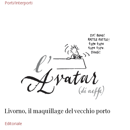
Porti/Interporti
EDITORIALI
Livorno, il maquillage del vecchio porto
L
s
Editoriale
Ed