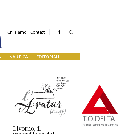
Chi siamo
Contatti
A
NAUTICA
EDITORIALI
Livorno, il
L’uscita di scena di
Da