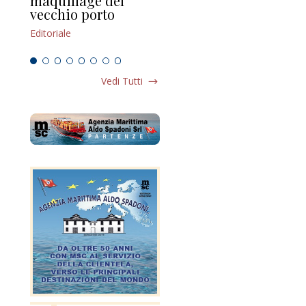
maquillage del
Marilli e il mosaico
gu
vecchio porto
scompaginato
Edi
Editoriale
Editoriale
Vedi Tutti