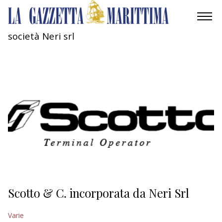
società Neri srl
AMBIENTE
MOBILITÀ
INDUSTRIA
RICERCA
ECONOMIA
TURISMO
CULTURA
Scotto & C. incorporata da Neri Srl
NAUTICA
Varie