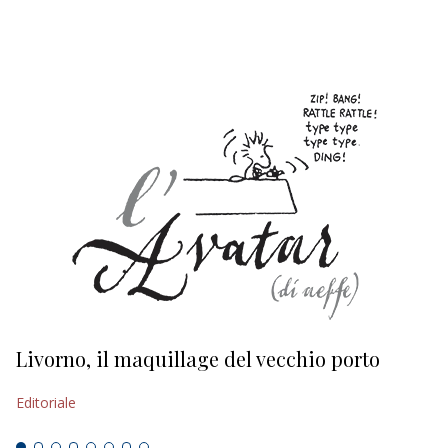
EDITORIALI
Livorno, il maquillage del vecchio porto
L
s
Editoriale
Ed