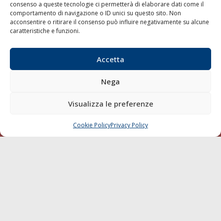
consenso a queste tecnologie ci permetterà di elaborare dati come il
LA GAZZETTA MARITTIMA
comportamento di navigazione o ID unici su questo sito. Non
acconsentire o ritirare il consenso può influire negativamente su alcune
Indirizzo:
Scali D'Azeglio, 20, 57123 Livorno
caratteristiche e funzioni.
Telefono:
0586 893358
Fax:
0586 892324
Accetta
Email:
redazione@gazzettamarittima.it
P.IVA:
00118570498
Nega
Società Editoriale Marittima a r.l. (Editore) - Autorizzazione
del Tribunale di Livorno n. 217 del 10 giugno 1968 - N°
Visualizza le preferenze
iscrizione al ROC (Registro Operatori delle Comunicazioni)
della Società Editoriale Marittima a r.l.: N° 1301 Iscrizione
della testata elettronica La Gazzetta Marittima al Tribunale
Cookie Policy
Privacy Policy
CHIAMA
SCRIVI
di Livorno del 15/09/2010.
LINK
Shipping
Porti/Interporti
Trasporti