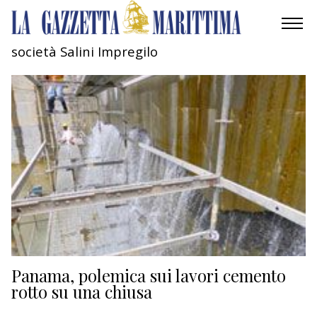
società Salini Impregilo
AMBIENTE
MOBILITÀ
INDUSTRIA
RICERCA
ECONOMIA
TURISMO
CULTURA
Panama, polemica sui lavori cemento
rotto su una chiusa
NAUTICA