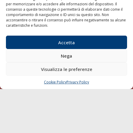
per memorizzare e/o accedere alle informazioni del dispositivo. Il
consenso a queste tecnologie ci permetterà di elaborare dati come il
LA GAZZETTA MARITTIMA
comportamento di navigazione o ID unici su questo sito. Non
acconsentire o ritirare il consenso può influire negativamente su alcune
Indirizzo:
Scali D'Azeglio, 20, 57123 Livorno
caratteristiche e funzioni.
Telefono:
0586 893358
Fax:
0586 892324
Accetta
Email:
redazione@gazzettamarittima.it
P.IVA:
00118570498
Nega
Società Editoriale Marittima a r.l. (Editore) - Autorizzazione
del Tribunale di Livorno n. 217 del 10 giugno 1968 - N°
iscrizione al ROC (Registro Operatori delle Comunicazioni)
Visualizza le preferenze
della Società Editoriale Marittima a r.l.: N° 1301 Iscrizione
della testata elettronica La Gazzetta Marittima al Tribunale
Cookie Policy
Privacy Policy
CHIAMA
SCRIVI
di Livorno del 15/09/2010.
LINK
Shipping
Porti/Interporti
Trasporti