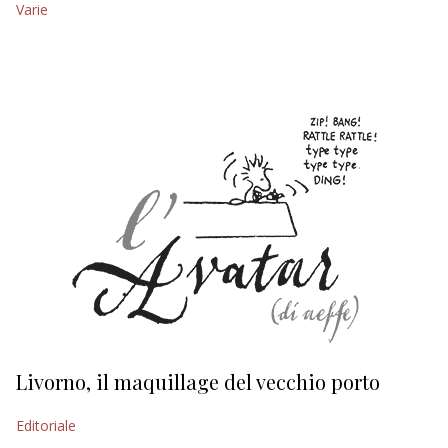
Varie
EDITORIALI
Livorno, il maquillage del vecchio porto
L
s
Editoriale
Ed