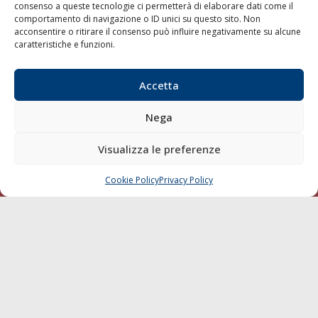
consenso a queste tecnologie ci permetterà di elaborare dati come il
LA GAZZETTA MARITTIMA
comportamento di navigazione o ID unici su questo sito. Non
acconsentire o ritirare il consenso può influire negativamente su alcune
Indirizzo:
Scali D'Azeglio, 20, 57123 Livorno
caratteristiche e funzioni.
Telefono:
0586 893358
Fax:
0586 892324
Accetta
Email:
redazione@gazzettamarittima.it
P.IVA:
00118570498
Nega
Società Editoriale Marittima a r.l. (Editore) - Autorizzazione
del Tribunale di Livorno n. 217 del 10 giugno 1968 - N°
Visualizza le preferenze
iscrizione al ROC (Registro Operatori delle Comunicazioni)
della Società Editoriale Marittima a r.l.: N° 1301 Iscrizione
della testata elettronica La Gazzetta Marittima al Tribunale
Cookie Policy
Privacy Policy
CHIAMA
SCRIVI
di Livorno del 15/09/2010.
LINK
Shipping
Porti/Interporti
Trasporti