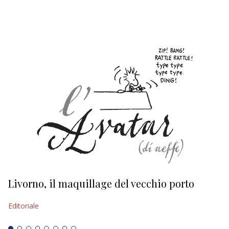
EDITORIALI
Livorno, il maquillage del vecchio porto
L
s
Editoriale
Ed