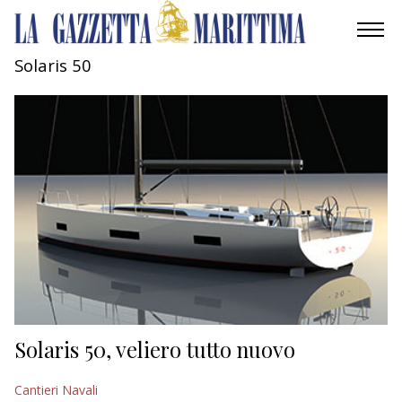
Solaris 50
AMBIENTE
MOBILITÀ
INDUSTRIA
RICERCA
ECONOMIA
TURISMO
CULTURA
Solaris 50, veliero tutto nuovo
NAUTICA
Cantieri Navali