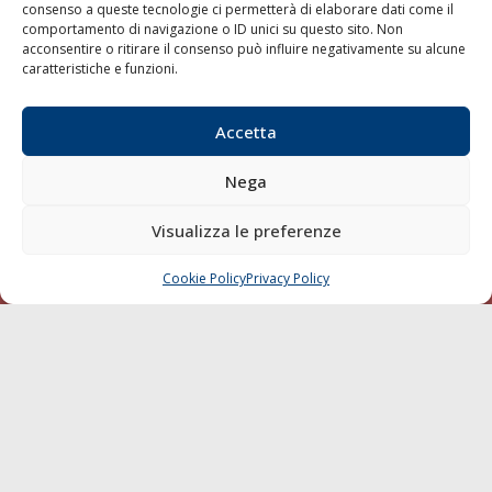
consenso a queste tecnologie ci permetterà di elaborare dati come il
LA GAZZETTA MARITTIMA
comportamento di navigazione o ID unici su questo sito. Non
acconsentire o ritirare il consenso può influire negativamente su alcune
Indirizzo:
Scali D'Azeglio, 20, 57123 Livorno
caratteristiche e funzioni.
Telefono:
0586 893358
Fax:
0586 892324
Accetta
Email:
redazione@gazzettamarittima.it
P.IVA:
00118570498
Nega
Società Editoriale Marittima a r.l. (Editore) - Autorizzazione
del Tribunale di Livorno n. 217 del 10 giugno 1968 - N°
Visualizza le preferenze
iscrizione al ROC (Registro Operatori delle Comunicazioni)
della Società Editoriale Marittima a r.l.: N° 1301 Iscrizione
della testata elettronica La Gazzetta Marittima al Tribunale
Cookie Policy
Privacy Policy
CHIAMA
SCRIVI
di Livorno del 15/09/2010.
LINK
Shipping
Porti/Interporti
Trasporti