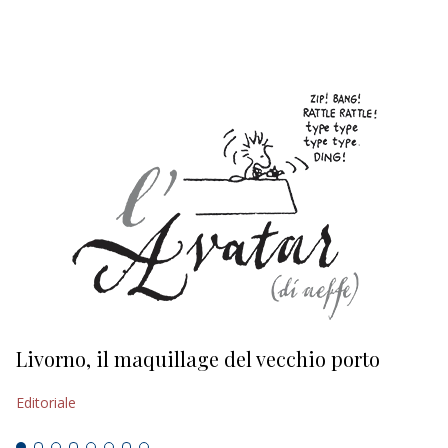
EDITORIALI
Livorno, il maquillage del vecchio porto
L
s
Editoriale
Ed