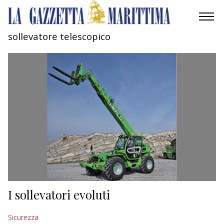
sollevatore telescopico
AMBIENTE
MOBILITÀ
INDUSTRIA
RICERCA
ECONOMIA
TURISMO
CULTURA
I sollevatori evoluti
NAUTICA
Sicurezza