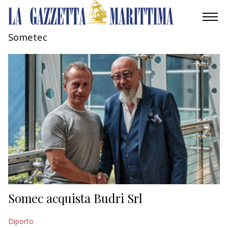
Sometec
AMBIENTE
MOBILITÀ
INDUSTRIA
RICERCA
ECONOMIA
TURISMO
CULTURA
Somec acquista Budri Srl
NAUTICA
Diporto