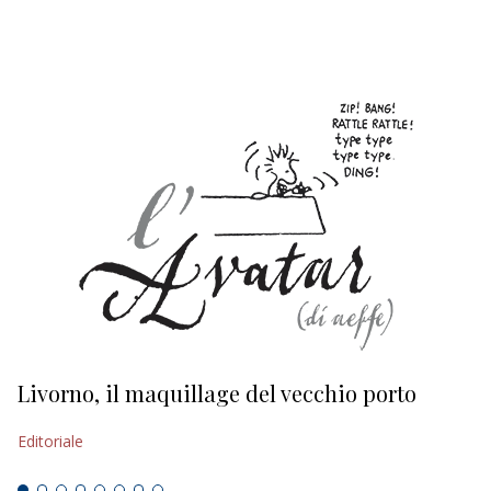
EDITORIALI
Livorno, il maquillage del vecchio porto
L
s
Editoriale
Ed