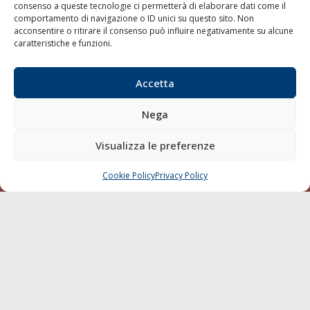
consenso a queste tecnologie ci permetterà di elaborare dati come il
LA GAZZETTA MARITTIMA
comportamento di navigazione o ID unici su questo sito. Non
acconsentire o ritirare il consenso può influire negativamente su alcune
Indirizzo:
Scali D'Azeglio, 20, 57123 Livorno
caratteristiche e funzioni.
Telefono:
0586 893358
Fax:
0586 892324
Accetta
Email:
redazione@gazzettamarittima.it
P.IVA:
00118570498
Nega
Società Editoriale Marittima a r.l. (Editore) - Autorizzazione
del Tribunale di Livorno n. 217 del 10 giugno 1968 - N°
Visualizza le preferenze
iscrizione al ROC (Registro Operatori delle Comunicazioni)
della Società Editoriale Marittima a r.l.: N° 1301 Iscrizione
della testata elettronica La Gazzetta Marittima al Tribunale
Cookie Policy
Privacy Policy
CHIAMA
SCRIVI
di Livorno del 15/09/2010.
LINK
Shipping
Porti/Interporti
Trasporti