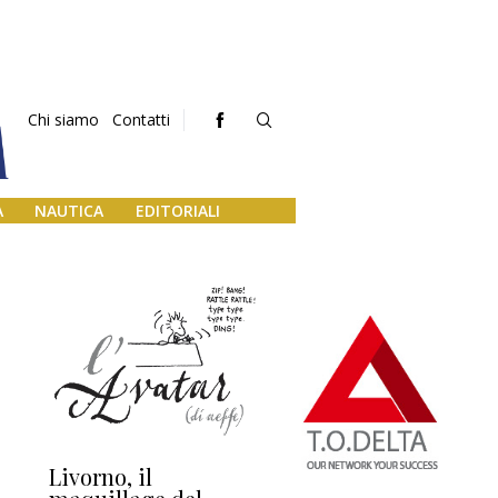
Chi siamo
Contatti
A
NAUTICA
EDITORIALI
Livorno, il
L’uscita di scena di
Da