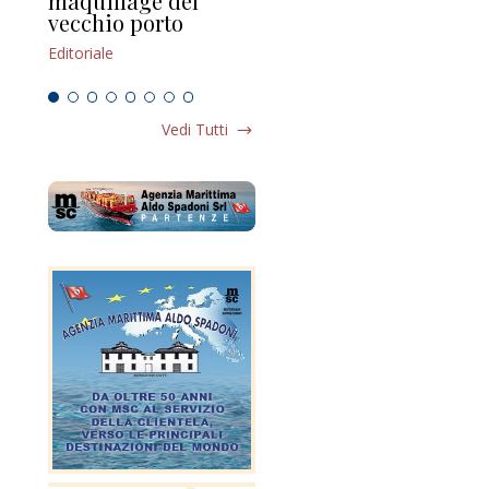
maquillage del
Marilli e il mosaico
gu
vecchio porto
scompaginato
Edi
Editoriale
Editoriale
Vedi Tutti