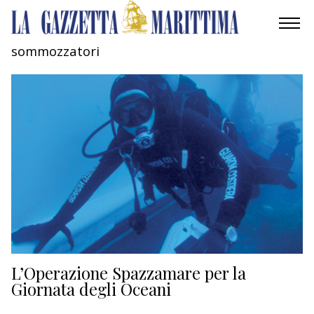
sommozzatori
AMBIENTE
MOBILITÀ
INDUSTRIA
RICERCA
ECONOMIA
TURISMO
CULTURA
L’Operazione Spazzamare per la
Giornata degli Oceani
NAUTICA