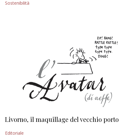
Sostenibilità
EDITORIALI
Livorno, il maquillage del vecchio porto
L
s
Editoriale
Ed