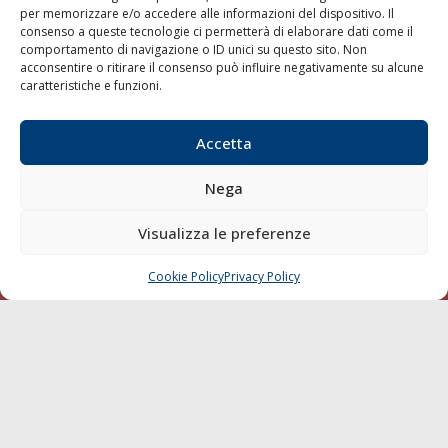
per memorizzare e/o accedere alle informazioni del dispositivo. Il
consenso a queste tecnologie ci permetterà di elaborare dati come il
LA GAZZETTA MARITTIMA
comportamento di navigazione o ID unici su questo sito. Non
acconsentire o ritirare il consenso può influire negativamente su alcune
Indirizzo:
Scali D'Azeglio, 20, 57123 Livorno
caratteristiche e funzioni.
Telefono:
0586 893358
Fax:
0586 892324
Accetta
Email:
redazione@gazzettamarittima.it
P.IVA:
00118570498
Nega
Società Editoriale Marittima a r.l. (Editore) - Autorizzazione
del Tribunale di Livorno n. 217 del 10 giugno 1968 - N°
iscrizione al ROC (Registro Operatori delle Comunicazioni)
Visualizza le preferenze
della Società Editoriale Marittima a r.l.: N° 1301 Iscrizione
della testata elettronica La Gazzetta Marittima al Tribunale
Cookie Policy
Privacy Policy
CHIAMA
SCRIVI
di Livorno del 15/09/2010.
LINK
Shipping
Porti/Interporti
Trasporti