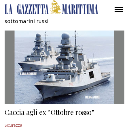
sottomarini russi
AMBIENTE
MOBILITÀ
INDUSTRIA
RICERCA
ECONOMIA
TURISMO
CULTURA
Caccia agli ex “Ottobre rosso”
NAUTICA
Sicurezza