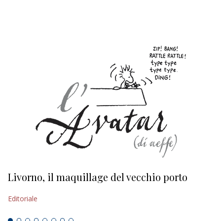
EDITORIALI
Livorno, il maquillage del vecchio porto
L
s
Editoriale
Ed