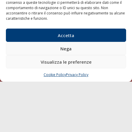
consenso a queste tecnologie ci permetterà di elaborare dati come il
LA GAZZETTA MARITTIMA
comportamento di navigazione o ID unici su questo sito. Non
acconsentire o ritirare il consenso può influire negativamente su alcune
Indirizzo:
Scali D'Azeglio, 20, 57123 Livorno
caratteristiche e funzioni.
Telefono:
0586 893358
Fax:
0586 892324
Accetta
Email:
redazione@gazzettamarittima.it
P.IVA:
00118570498
Nega
Società Editoriale Marittima a r.l. (Editore) - Autorizzazione
del Tribunale di Livorno n. 217 del 10 giugno 1968 - N°
Visualizza le preferenze
iscrizione al ROC (Registro Operatori delle Comunicazioni)
della Società Editoriale Marittima a r.l.: N° 1301 Iscrizione
della testata elettronica La Gazzetta Marittima al Tribunale
Cookie Policy
Privacy Policy
CHIAMA
SCRIVI
di Livorno del 15/09/2010.
LINK
Shipping
Porti/Interporti
Trasporti