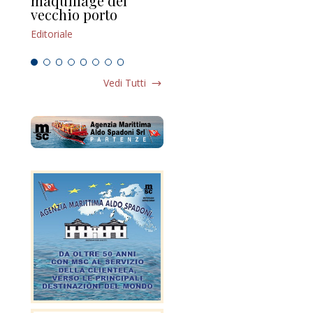
maquillage del
Marilli e il mosaico
gu
vecchio porto
scompaginato
Edi
Editoriale
Editoriale
Vedi Tutti