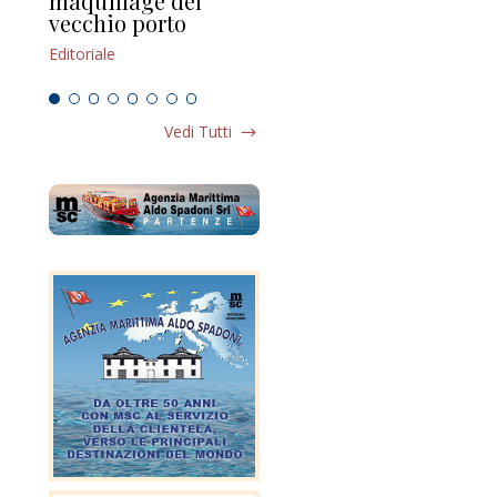
maquillage del
Marilli e il mosaico
gu
vecchio porto
scompaginato
Edi
Editoriale
Editoriale
Vedi Tutti