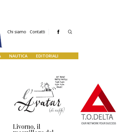
Chi siamo
Contatti
A
NAUTICA
EDITORIALI
Livorno, il
L’uscita di scena di
Da