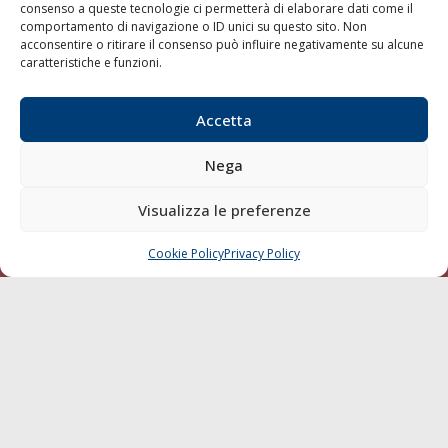
consenso a queste tecnologie ci permetterà di elaborare dati come il
LA GAZZETTA MARITTIMA
comportamento di navigazione o ID unici su questo sito. Non
acconsentire o ritirare il consenso può influire negativamente su alcune
Indirizzo:
Scali D'Azeglio, 20, 57123 Livorno
caratteristiche e funzioni.
Telefono:
0586 893358
Fax:
0586 892324
Accetta
Email:
redazione@gazzettamarittima.it
P.IVA:
00118570498
Nega
Società Editoriale Marittima a r.l. (Editore) - Autorizzazione
del Tribunale di Livorno n. 217 del 10 giugno 1968 - N°
Visualizza le preferenze
iscrizione al ROC (Registro Operatori delle Comunicazioni)
della Società Editoriale Marittima a r.l.: N° 1301 Iscrizione
della testata elettronica La Gazzetta Marittima al Tribunale
Cookie Policy
Privacy Policy
CHIAMA
SCRIVI
di Livorno del 15/09/2010.
LINK
Shipping
Porti/Interporti
Trasporti