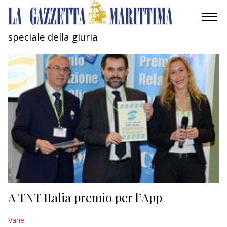
speciale della giuria
AMBIENTE
MOBILITÀ
INDUSTRIA
RICERCA
ECONOMIA
TURISMO
CULTURA
A TNT Italia premio per l’App
NAUTICA
Varie