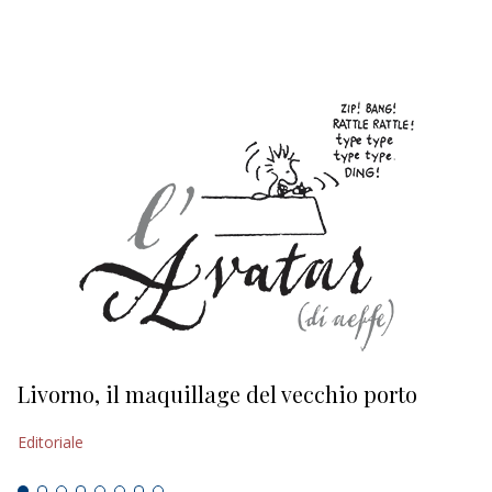
EDITORIALI
Livorno, il maquillage del vecchio porto
L
s
Editoriale
Ed